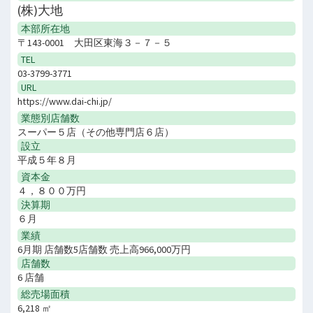
(株)大地
本部所在地
〒143-0001 大田区東海３－７－５
TEL
03-3799-3771
URL
https://www.dai-chi.jp/
業態別店舗数
スーパー５店（その他専門店６店）
設立
平成５年８月
資本金
４，８００万円
決算期
６月
業績
6月期 店舗数5店舗数 売上高966,000万円
店舗数
6 店舗
総売場面積
6,218 ㎡