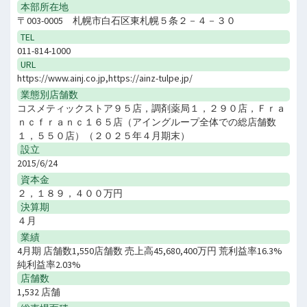
本部所在地
〒003-0005 札幌市白石区東札幌５条２－４－３０
TEL
011-814-1000
URL
https://www.ainj.co.jp,https://ainz-tulpe.jp/
業態別店舗数
コスメティックストア９５店，調剤薬局１，２９０店，Ｆｒａ
ｎｃｆｒａｎｃ１６５店（アイングループ全体での総店舗数
１，５５０店）（２０２５年４月期末）
設立
2015/6/24
資本金
２，１８９，４００万円
決算期
４月
業績
4月期 店舗数1,550店舗数 売上高45,680,400万円 荒利益率16.3%
純利益率2.03%
店舗数
1,532 店舗