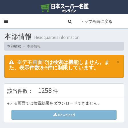
トップ画面に戻る
Toggle
navigation
本部情報
Headquarters information
本部検索
本部情報
×
※デモ画面では検索は機能しません。ま
た、表示件数を5件に制限しています。
1258
該当件数：
件
※デモ画面では検索結果をダウンロードできません。
Download