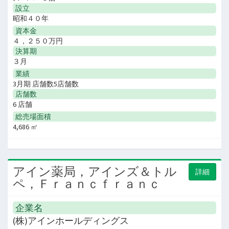
設立
昭和４０年
資本金
４，２５０万円
決算期
３月
業績
3月期 店舗数5店舗数
店舗数
6 店舗
総売場面積
4,686 ㎡
アイン薬局，アインズ＆トル
詳細
ペ，Ｆｒａｎｃｆｒａｎｃ
企業名
(株)アインホールディングス