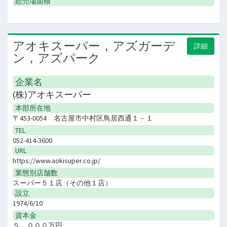
総売場面積
アオキスーパー，アズガーデ
詳細
ン，アズパーク
企業名
(株)アオキスーパー
本部所在地
〒453-0054 名古屋市中村区鳥居西通１－１
TEL
052-414-3600
URL
https://www.aokisuper.co.jp/
業態別店舗数
スーパー５１店（その他１店）
設立
1974/6/10
資本金
５，０００万円